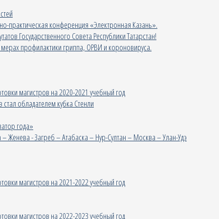
стей
чно-практическая конференция «Электронная Казань».
утатов Государственного Совета Республики Татарстан!
 мерах профилактики гриппа, ОРВИ и короновируса.
товки магистров на 2020-2021 учебный год
в стал обладателем кубка Стенли
затор года»
– Женева - Загреб – Атабаска – Нур-Султан – Москва – Улан-Удэ
товки магистров на 2021-2022 учебный год
товки магистров на 2022-2023 учебный год