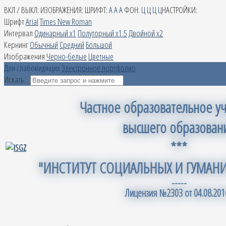
ВКЛ / ВЫКЛ:
ИЗОБРАЖЕНИЯ:
ШРИФТ:
A
A
A
ФОН:
Ц
Ц
Ц
Ц
НАСТРОЙКИ:
Шрифт
Arial
Times New Roman
Интервал
Одинарный х1
Полуторный х1.5
Двойной х2
Кернинг
Обычный
Средний
Большой
Изображения
Черно-белые
Цветные
Для слабовидящих
Электронное портфолио
Искать...
Частное образовательное у
высшего образован
***
"ИНСТИТУТ СОЦИАЛЬНЫХ И ГУМАН
-----
Лицензия №2303 от 04.08.2016