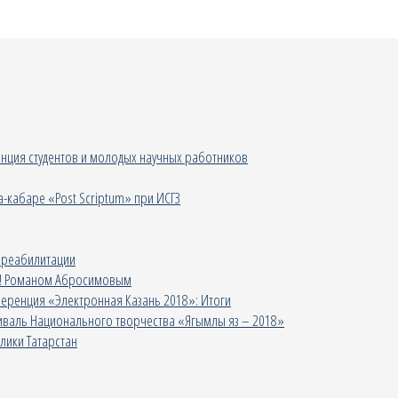
нция студентов и молодых научных работников
а-кабаре «Post Scriptum» при ИСГЗ
 реабилитации
на! Романом Абросимовым
еренция «Электронная Казань 2018»: Итоги
стиваль Национального творчества «Ягымлы яз – 2018»
лики Татарстан