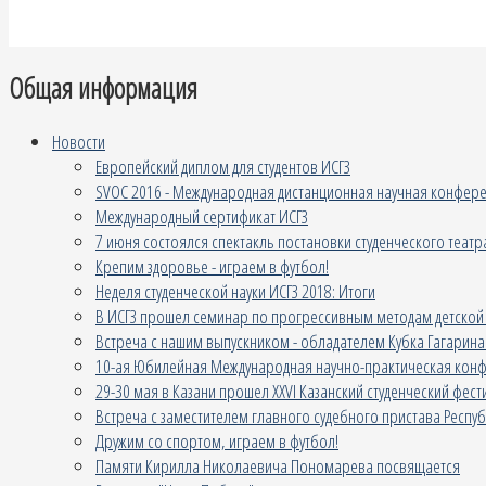
Общая информация
Новости
Европейский диплом для студентов ИСГЗ
SVOC 2016 - Международная дистанционная научная конфере
Международный сертификат ИСГЗ
7 июня состоялся спектакль постановки студенческого театр
Крепим здоровье - играем в футбол!
Неделя студенческой науки ИСГЗ 2018: Итоги
В ИСГЗ прошел семинар по прогрессивным методам детской
Встреча с нашим выпускником - обладателем Кубка Гагари
10-ая Юбилейная Международная научно-практическая конф
29-30 мая в Казани прошел XXVI Казанский студенческий фе
Встреча с заместителем главного судебного пристава Респуб
Дружим со спортом, играем в футбол!
Памяти Кирилла Николаевича Пономарева посвящается