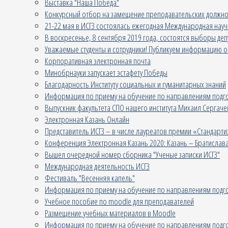
Выставка "Наша Победа"
Конкурсный отбор на замещение преподавательских должно
21-22 мая в ИСГЗ состоялась ежегодная Международная нау
В воскресенье, 8 сентября 2019 года, состоятся выборы деп
Уважаемые студенты и сотрудники! Публикуем информацию о
Корпоративная электронная почта
Минобрнауки запускает эстафету Победы
Благодарность Институту социальных и гуманитарных знаний
Информация по приему на обучение по направлениям подго
Выпускник факультета СПО нашего института Михаил Сергаче
Электронная Казань Онлайн
Представитель ИСГЗ – в числе лауреатов премии «Стандарти
Конференция Электронная Казань 2020: Казань – Братислава 
Вышел очередной номер сборника "Ученые записки ИСГЗ"
Международная деятельность ИСГЗ
Фестиваль "Весенняя капель"
Информация по приему на обучение по направлениям подго
Учебное пособие по moodle для преподавателей
Размещение учебных материалов в Moodle
Информация по приему на обучение по направлениям подго