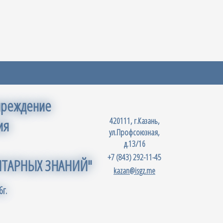
чреждение
420111, г.Казань,
ия
ул.Профсоюзная,
д.13/16
+7 (843) 292-11-45
ИТАРНЫХ ЗНАНИЙ"
kazan@isgz.me
г.