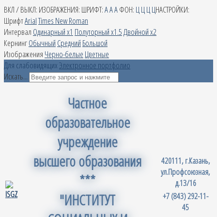
ВКЛ / ВЫКЛ:
ИЗОБРАЖЕНИЯ:
ШРИФТ:
A
A
A
ФОН:
Ц
Ц
Ц
Ц
НАСТРОЙКИ:
Шрифт
Arial
Times New Roman
Интервал
Одинарный х1
Полуторный х1.5
Двойной х2
Кернинг
Обычный
Средний
Большой
Изображения
Черно-белые
Цветные
Для слабовидящих
Электронное портфолио
Искать...
Частное
образовательное
учреждение
высшего образования
420111, г.Казань,
ул.Профсоюзная,
***
д.13/16
"ИНСТИТУТ
+7 (843) 292-11-
45