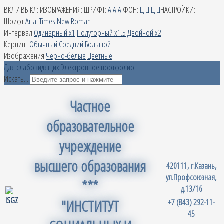
ВКЛ / ВЫКЛ:
ИЗОБРАЖЕНИЯ:
ШРИФТ:
A
A
A
ФОН:
Ц
Ц
Ц
Ц
НАСТРОЙКИ:
Шрифт
Arial
Times New Roman
Интервал
Одинарный х1
Полуторный х1.5
Двойной х2
Кернинг
Обычный
Средний
Большой
Изображения
Черно-белые
Цветные
Для слабовидящих
Электронное портфолио
Искать...
Частное
образовательное
учреждение
высшего образования
420111, г.Казань,
ул.Профсоюзная,
***
д.13/16
"ИНСТИТУТ
+7 (843) 292-11-
45