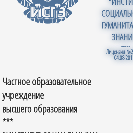
"ИНСТИ
СОЦИАЛЬ
ГУМАНИТ
ЗНАНИ
-----
Лицензия №2
04.08.201
Частное образовательное
учреждение
высшего образования
***