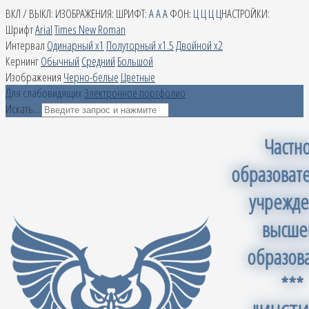
ВКЛ / ВЫКЛ:
ИЗОБРАЖЕНИЯ:
ШРИФТ:
A
A
A
ФОН:
Ц
Ц
Ц
Ц
НАСТРОЙКИ:
Шрифт
Arial
Times New Roman
Интервал
Одинарный х1
Полуторный х1.5
Двойной х2
Кернинг
Обычный
Средний
Большой
Изображения
Черно-белые
Цветные
Для слабовидящих
Электронное портфолио
Искать...
Частн
образоват
учрежде
высше
образов
***