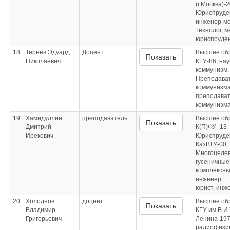
(г.Москва)-
Юриспруде
инженер-м
технолог, 
юриспруде
18
Тереев Эдуард
Доцент
Высшее об
Показать
Николаевич
КГУ-86, на
коммунизм.
Преподават
коммунизм
преподават
коммунизм
19
Хамидуллин
преподаватель
Высшее об
Показать
Дмитрий
К(П)ФУ- 13
Ирекович
Юриспруден
КазВТУ-00
Многоцеле
гусеничные
комплексн
инженер
юрист, инж
20
Холоднов
доцент
Высшее об
Показать
Владимир
КГУ им.В.И
Григорьевич
Ленина-197
радиофизик