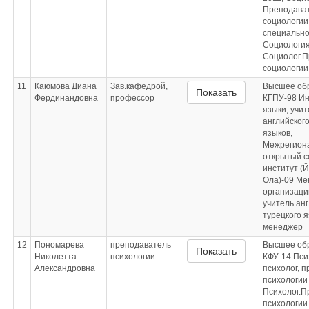
Преподава
социологии
специально
Социологи
Социолог.П
социологии
11
Каюмова Диана
Зав.кафедрой,
Высшее об
Показать
Фердинандовна
профессор
КГПУ-98 И
языки, учит
английского
языков,
Межрегион
открытый 
институт (
Ола)-09 М
организаци
учитель анг
турецкого я
менеджер
12
Пономарева
преподаватель
Высшее об
Показать
Николетта
психологии
КФУ-14 Пси
Александровна
психолог, 
психологии
Психолог.П
психологии