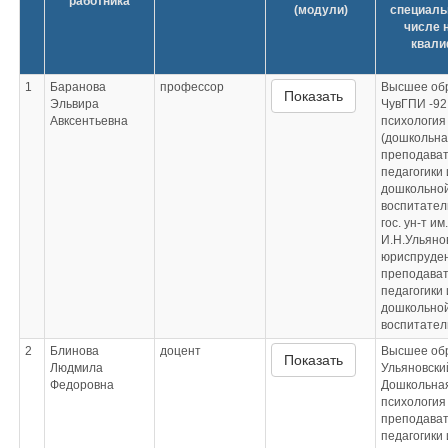
работника
(модули)
специаль
числе 
квали
1
Баранова
профессор
Высшее об
Показать
Эльвира
ЧувГПИ -92
Авксентьевна
психология
(дошкольна
преподава
педагогики 
дошкольной
воспитател
гос. ун-т им.
И.Н.Ульяно
юриспруден
преподава
педагогики 
дошкольной
воспитател
2
Блинова
доцент
Высшее об
Показать
Людмила
Ульяновский
Федоровна
Дошкольная
психология
преподава
педагогики 