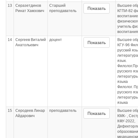
13
Серазетдинов
Старший
Высшее об
Показать
Ринат Хамзович
преподаватель
КГПИ-82 ф
воспитание
физическог
учитель фи
воспитания
14
Сергеев Виталий
доцент
Высшее об
Показать
Анатольевич
КГУ-96 Фил
русский язы
литература
язык.
Филолог.Пр
русского яз
литературы
языка
Филолог. П
русского яз
литературы
языка
15
Серодеев Линар
преподаватель
Высшее об
Показать
Айдарович
КМК- , Сест
КФУ-2022,
Дефекторло
образован
медецински