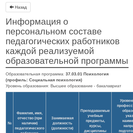
Назад
Информация о
персональном составе
педагогических работников
каждой реализуемой
образовательной программы
Образовательная программа:
37.03.01 Психология
(профиль: Социальная психология)
Уровень образования: Высшее образование - бакалавриат
Уровен
професс
Преподаваемые
образ
Фамилия, имя,
учебные
ука
отчество (при
Занимаемая
предметы,
наиме
№
наличии)
должность
курсы,
напр
педагогического
(должности)
дисциплины
подгото