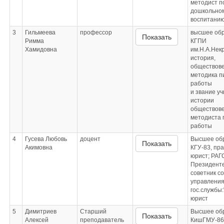
методист п
дошкольно
воспитани
3
Гильмеева
профессор
высшее об
Показать
Римма
КГПИ
Хамидовна
им.Н.А.Нек
история,
обществове
методика п
работы
и звание у
истории
обществове
методиста 
работы
4
Гусева Любовь
доцент
Высшее об
Показать
Акимовна
КГУ-83, пр
юрист; РАГ
Президенте
советник с
управления
гос.службы
юрист
5
Димитриев
Старший
Высшее об
Показать
Алексей
преподаватель
КишГМУ-86