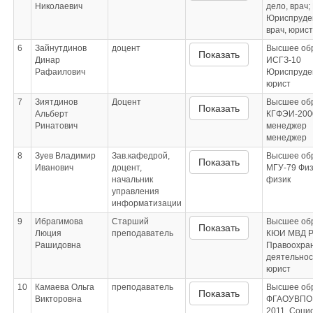
Николаевич
дело, врач;
Юриспруде
врач, юрист
6
Зайнутдинов
доцент
Высшее об
Показать
Динар
ИСГЗ-10
Рафаилович
Юриспруде
юрист
7
Зиятдинов
Доцент
Высшее об
Показать
Альберт
КГФЭИ-2000
Ринатович
менеджер
менеджер
8
Зуев Владимир
Зав.кафедрой,
Высшее об
Показать
Иванович
доцент,
МГУ-79 Физ
начальник
физик
управления
информатизации
9
Ибрагимова
Старший
Высшее об
Показать
Люция
преподаватель
КЮИ МВД Ро
Рашидовна
Правоохра
деятельнос
юрист
10
Камаева Ольга
преподаватель
Высшее об
Показать
Викторовна
ФГАОУВПО 
2011, Социо