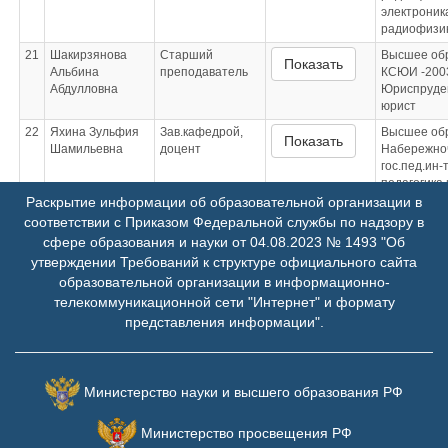
электроник
радиофизи
21
Шакирзянова
Старший
Высшее об
Показать
Альбина
преподаватель
КСЮИ -200
Абдулловна
Юриспруде
юрист
22
Яхина Зульфия
Зав.кафедрой,
Высшее об
Показать
Шамильевна
доцент
Набережно
гос.пед.ин-т
педагогика 
(дошкольна
Раскрытие информации об образовательной организации в
преподава
соответствии с Приказом Федеральной службы по надзору в
дошкольной
сфере образования и науки от 04.08.2023 № 1493 "Об
психологии
утверждении Требований к структуре официального сайта
дошкольно
образовательной организации в информационно-
воспитани
телекоммуникационной сети "Интернет" и формату
гос. ун-т им.
И.Н.Ульяно
представления информации".
юриспруден
преподава
дошкольной
психологии
Министерство науки и высшего образования РФ
дошкольно
воспитани
Министерство просвещения РФ