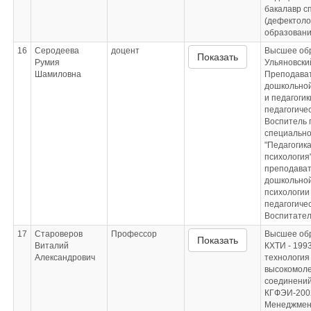
бакалавр с
(дефектоло
образован
16
Серодеева
доцент
Высшее об
Показать
Румия
Ульяновский
Шамиловна
Преподава
дошкольной
и педагогик
педагогиче
Воспитель 
специально
"Педагогика
психология
преподава
дошкольной
психологии
педагогиче
Воспитате
17
Староверов
Профессор
Высшее об
Показать
Виталий
КХТИ - 199
Александрович
технология
высокомол
соединений
КГФЭИ-200
Менеджмент